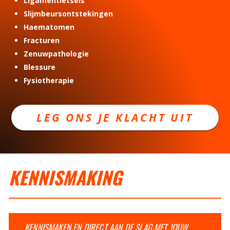
Ligamentletsels
Slijmbeursontstekingen
Haematomen
Fracturen
Zenuwpathologie
Blessure
Fysiotherapie
LEG ONS JE KLACHT UIT
KENNISMAKING
KENNISMAKEN EN DIRECT AAN DE SLAG MET JOUW 